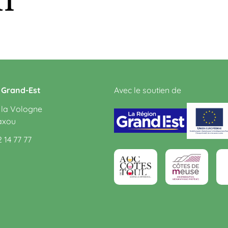
s Grand-Est
Avec le soutien de
 la Vologne
axou
2 14 77 77