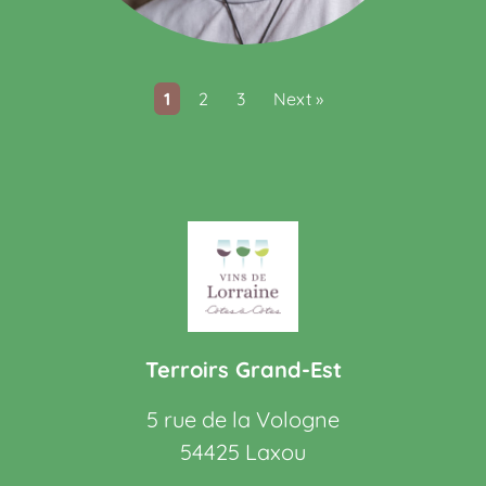
1
2
3
Next »
Terroirs Grand-Est
5 rue de la Vologne
54425 Laxou