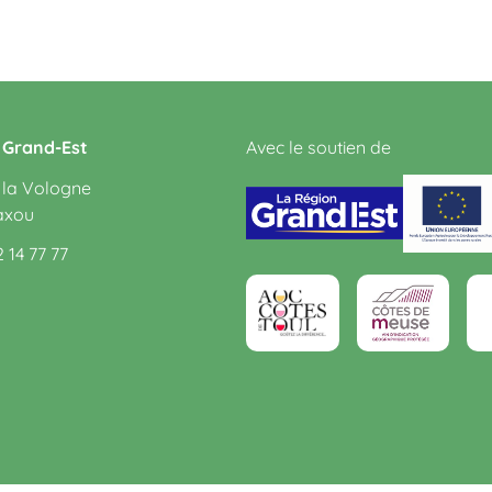
s Grand-Est
Avec le soutien de
 la Vologne
axou
2 14 77 77